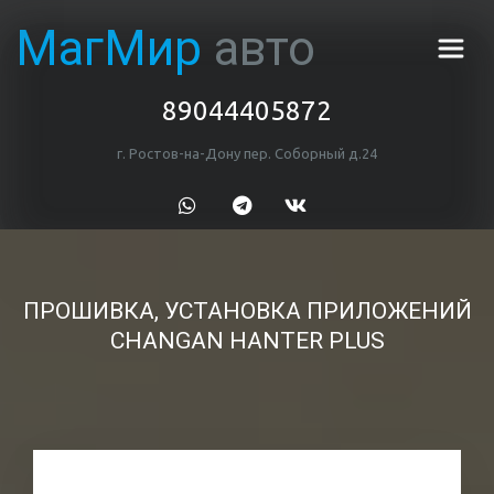
МагМир 
авто
89044405872
г. Ростов-на-Дону пер. Соборный д.24
ПРОШИВКА, УСТАНОВКА ПРИЛОЖЕНИЙ

CHANGAN HANTER PLUS