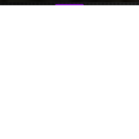
Telegram
MAX
т. 89044405872
ВИДЕО ОБЗОР ПРИЛОЖЕНИЙ 
CHANGAN HANTER PLUS