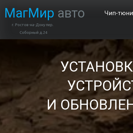
МагМир 
авто
Чип-тюни
г. Ростов-на-Дону пер. 
Соборный д.24
УСТАНОВК
УСТРОЙС
И ОБНОВЛЕ