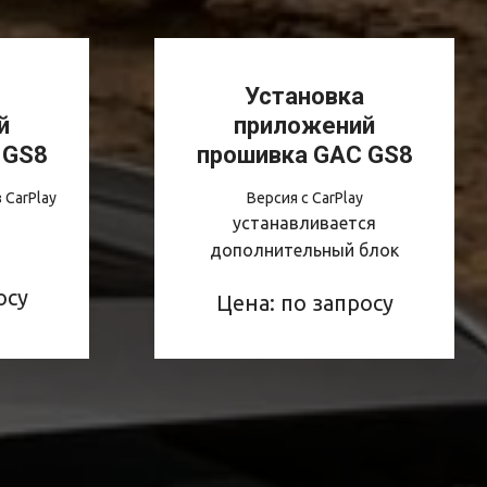
Установка
й
приложений
 GS8
прошивка GAC GS8
 CarPlay
Версия с CarPlay
устанавливается
дополнительный блок
осу
Цена: по запросу