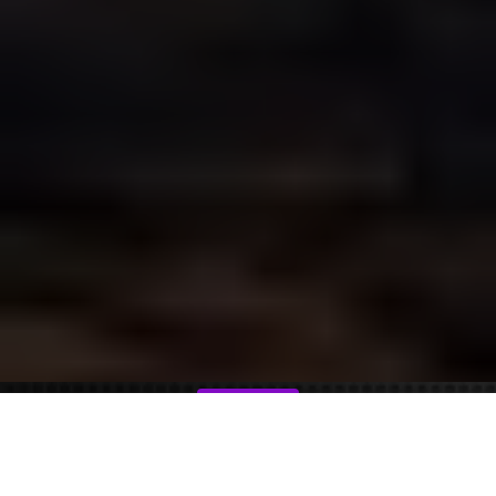
Telegram
MAX
т. 89044405872