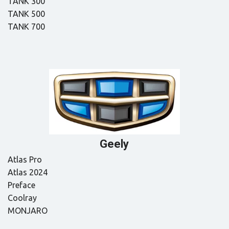
ТАNК 300

TANK 500

TANK 700
Gееly
Аtlаs Pro

Atlas 2024

Рrеfасе

Coolray

MONJARO