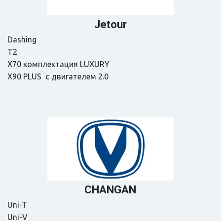
Jetour
Dаshing

Т2

Х70 комплектация LUХURY

X90 PLUS  с двигателем 2.0
СНАNGАN
Uni-T

Uni-V
