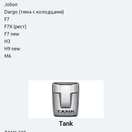
Jolion

Dаrgо (тема с колодцами)

F7

F7X (рест)

F7 new

H3

H9 new

M6
Tank