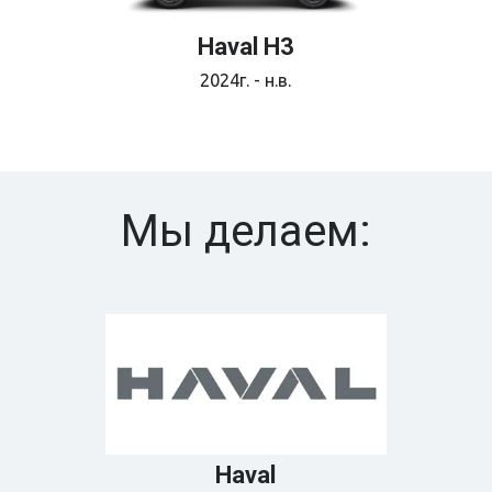
Haval H3
2024г. - н.в.
Мы делаем:
Наvаl